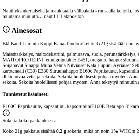
Nauti yksinkertaisella ja maukkaalla välipalalla - runsaalla keitolla,
muutama minuutti… nauti! L Laktoositon
Ainesosat
Blå Band Lämmin Kuppi Kana-Tandoorikeitto 3x21g sisältää seuraavi
Maissitärkkelys, maltodekstriini, palmurasva, suola, perunatärkkelys, a
MAITOPROTEIINI, emulgointiaine: E451, oregano, happo: sitruunahappo
Soijapavut Sinappi Muna Vehnä Nilviäiset Kala Lupiini Äyriäiset Sel
karotenaali (C30) E330 Sitruunahappo E160c Paprikauute, kapsantiini,
dl kiehuvaa vettä ja sekoita. Sekoita huolellisesti pohjaa myöten. Ann
sekoita. Sekoita huolellisesti pohjaa myöten. Anna tekeytyä minuutin 
Tunnistetut lisäaineet:
E160C
Paprikauute, kapsantiini, kapsorubiini
E160E
Beta-apo-8'-karo
Sokeria koko pakkauksessa
Koko 21g pakkaus sisältää
0,2 g
sokeria, mikä on noin
1%
WHO:n 25 g