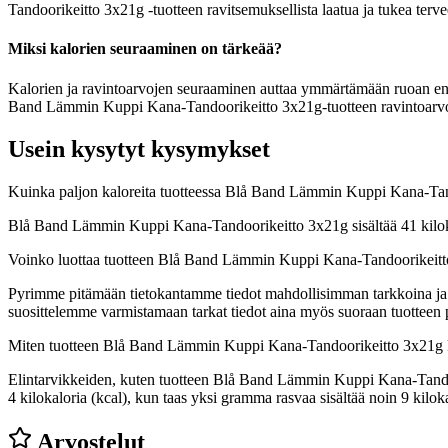
Tandoorikeitto 3x21g -tuotteen ravitsemuksellista laatua ja tukea terv
Miksi kalorien seuraaminen on tärkeää?
Kalorien ja ravintoarvojen seuraaminen auttaa ymmärtämään ruoan energi
Band Lämmin Kuppi Kana-Tandoorikeitto 3x21g-tuotteen ravintoarvoja 
Usein kysytyt kysymykset
Kuinka paljon kaloreita tuotteessa Blå Band Lämmin Kuppi Kana-Ta
Blå Band Lämmin Kuppi Kana-Tandoorikeitto 3x21g sisältää 41 kiloka
Voinko luottaa tuotteen Blå Band Lämmin Kuppi Kana-Tandoorikeitt
Pyrimme pitämään tietokantamme tiedot mahdollisimman tarkkoina ja ajan
suosittelemme varmistamaan tarkat tiedot aina myös suoraan tuotteen
Miten tuotteen Blå Band Lämmin Kuppi Kana-Tandoorikeitto 3x21g 
Elintarvikkeiden, kuten tuotteen Blå Band Lämmin Kuppi Kana-Tandoorik
4 kilokaloria (kcal), kun taas yksi gramma rasvaa sisältää noin 9 ki
Arvostelut