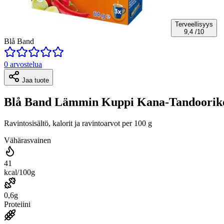
Terveellisyys
9,4
/10
Blå Band
0 arvostelua
Jaa tuote
Blå Band Lämmin Kuppi Kana-Tandoorike
Ravintosisältö, kalorit ja ravintoarvot per 100 g
Vähärasvainen
41
kcal/100g
0,6g
Proteiini