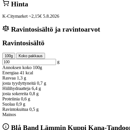
Hinta
K-Citymarket
~2,15€
5.8.2026
Ravintosisältö ja ravintoarvot
Ravintosisältö
100g
Koko pakkaus
g
Annoksen koko
100g
Energiaa
41 kcal
Rasvaa
1,3 g
josta tyydyttyneitä
0,7 g
Hiilihydraatteja
6,4 g
josta sokereita
0,8 g
Proteiinia
0,6 g
Suolaa
0,9 g
Ravintokuitua
0,5 g
Mainos
Blå Band Lämmin Kuppi Kana-Tandoori