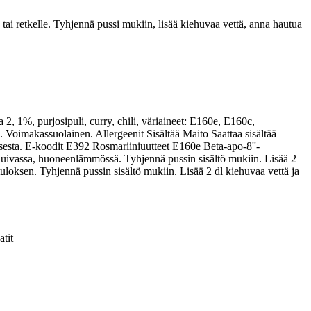
tai retkelle. Tyhjennä pussi mukiin, lisää kiehuvaa vettä, anna hautua
 2, 1%, purjosipuli, curry, chili, väriaineet: E160e, E160c,
oimakassuolainen. Allergeenit Sisältää Maito Saattaa sisältää
sesta. E-koodit E392 Rosmariiniuutteet E160e Beta-apo-8''-
 Kuivassa, huoneenlämmössä. Tyhjennä pussin sisältö mukiin. Lisää 2
uloksen. Tyhjennä pussin sisältö mukiin. Lisää 2 dl kiehuvaa vettä ja
atit