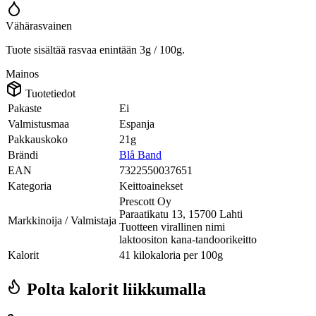
Vähärasvainen
Tuote sisältää rasvaa enintään 3g / 100g.
Mainos
Tuotetiedot
Pakaste
Ei
Valmistusmaa
Espanja
Pakkauskoko
21g
Brändi
Blå Band
EAN
7322550037651
Kategoria
Keittoainekset
Prescott Oy
Paraatikatu 13, 15700 Lahti
Markkinoija / Valmistaja
Tuotteen virallinen nimi
laktoositon kana-tandoorikeitto
Kalorit
41 kilokaloria per 100g
Polta kalorit liikkumalla