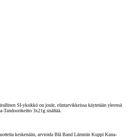
rallinen SI-yksikkö on joule, elintarvikkeissa käytetään yleensä
a-Tandoorikeitto 3x21g sisältää.
rata tuotteita keskenään, arvioida Blå Band Lämmin Kuppi Kana-