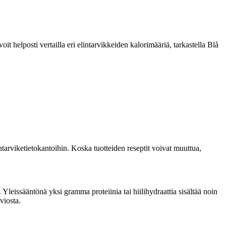
 helposti vertailla eri elintarvikkeiden kalorimääriä, tarkastella Blå
tarviketietokantoihin. Koska tuotteiden reseptit voivat muuttua,
eissääntönä yksi gramma proteiinia tai hiilihydraattia sisältää noin
viosta.