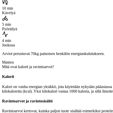
10 min
Kävelyä
5 min
Pyöräilyä
4 min
Juoksua
Arviot perustuvat 70kg painoisen henkilön energiankulutukseen.
Mainos
Mitä ovat kalorit ja ravintoarvot?
Kalorit
Kalori on vanha energian yksikkö, jota käytetään nykyään pääasiassa r
kilokaloreita (kcal). Yksi kilokalori vastaa 1000 kaloria, ja sillä i
Ravintoarvot ja ravintosisältö
Ravintoarvot kertovat, kuinka paljon tuote sisältää esimerkiksi protei