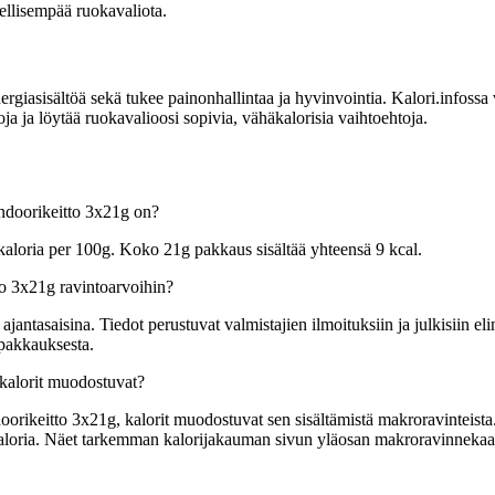
eellisempää ruokavaliota.
asisältöä sekä tukee painonhallintaa ja hyvinvointia. Kalori.infossa voit
ja löytää ruokavalioosi sopivia, vähäkalorisia vaihtoehtoja.
ndoorikeitto 3x21g on?
loria per 100g. Koko 21g pakkaus sisältää yhteensä 9 kcal.
o 3x21g ravintoarvoihin?
tasaisina. Tiedot perustuvat valmistajien ilmoituksiin ja julkisiin elin
 pakkauksesta.
kalorit muodostuvat?
eitto 3x21g, kalorit muodostuvat sen sisältämistä makroravinteista. Yl
lokaloria. Näet tarkemman kalorijakauman sivun yläosan makroravinnekaa