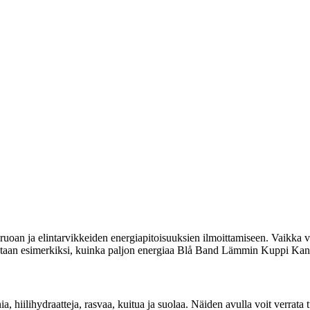
uoan ja elintarvikkeiden energiapitoisuuksien ilmoittamiseen. Vaikka vi
lmoitetaan esimerkiksi, kuinka paljon energiaa Blå Band Lämmin Kuppi Kan
inia, hiilihydraatteja, rasvaa, kuitua ja suolaa. Näiden avulla voit ver