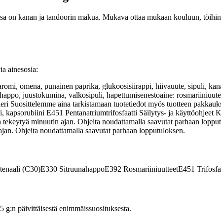
 jossa on kanan ja tandoorin makua. Mukava ottaa mukaan kouluun, töihin 
a ainesosia:
romi, omena, punainen paprika, glukoosisiirappi, hiivauute, sipuli, kana
, juustokumina, valkosipuli, hapettumisenestoaine: rosmariiniuute. V
leri Suosittelemme aina tarkistamaan tuotetiedot myös tuotteen pakkauk
 kapsorubiini E451 Pentanatriumtrifosfaatti Säilytys- ja käyttöohjeet
a tekeytyä minuutin ajan. Ohjeita noudattamalla saavutat parhaan lopput
ajan. Ohjeita noudattamalla saavutat parhaan lopputuloksen.
tenaali (C30)
E330
Sitruunahappo
E392
Rosmariiniuutteet
E451
Trifosfa
:n päivittäisestä enimmäissuosituksesta.