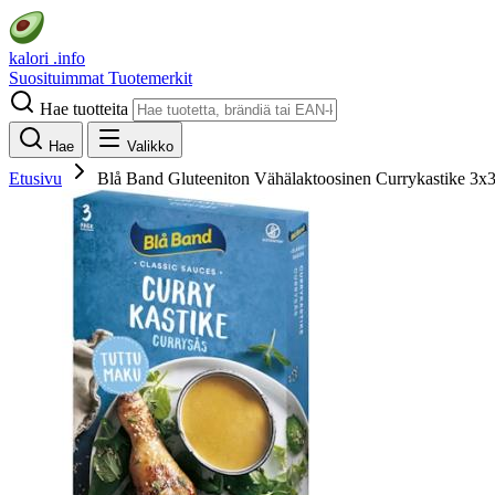
kalori
.info
Suosituimmat
Tuotemerkit
Hae tuotteita
Hae
Valikko
Etusivu
Blå Band Gluteeniton Vähälaktoosinen Currykastike 3x