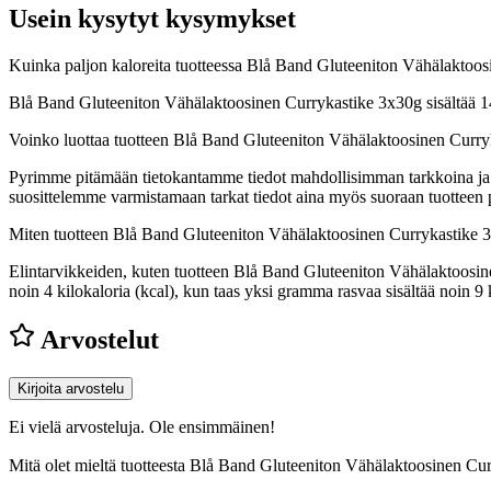
Usein kysytyt kysymykset
Kuinka paljon kaloreita tuotteessa Blå Band Gluteeniton Vähälaktoo
Blå Band Gluteeniton Vähälaktoosinen Currykastike 3x30g sisältää 14
Voinko luottaa tuotteen Blå Band Gluteeniton Vähälaktoosinen Curry
Pyrimme pitämään tietokantamme tiedot mahdollisimman tarkkoina ja ajan
suosittelemme varmistamaan tarkat tiedot aina myös suoraan tuotteen
Miten tuotteen Blå Band Gluteeniton Vähälaktoosinen Currykastike 
Elintarvikkeiden, kuten tuotteen Blå Band Gluteeniton Vähälaktoosinen
noin 4 kilokaloria (kcal), kun taas yksi gramma rasvaa sisältää noin
Arvostelut
Kirjoita arvostelu
Ei vielä arvosteluja. Ole ensimmäinen!
Mitä olet mieltä tuotteesta Blå Band Gluteeniton Vähälaktoosinen C