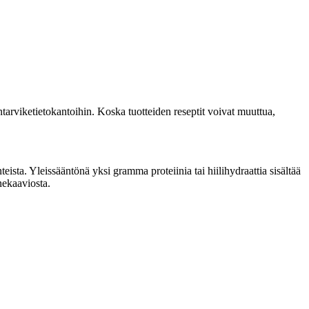
tarviketietokantoihin. Koska tuotteiden reseptit voivat muuttua,
sta. Yleissääntönä yksi gramma proteiinia tai hiilihydraattia sisältää
nekaaviosta.