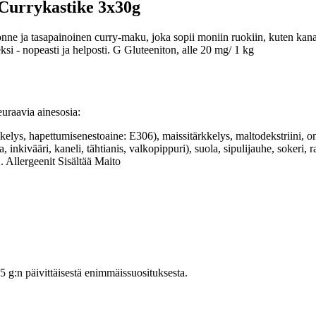
Currykastike 3x30g
ne ja tasapainoinen curry-maku, joka sopii moniin ruokiin, kuten kanaa
i - nopeasti ja helposti. G Gluteeniton, alle 20 mg/ 1 kg
uraavia ainesosia:
rkkelys, hapettumisenestoaine: E306), maissitärkkelys, maltodekstriini,
a, inkivääri, kaneli, tähtianis, valkopippuri), suola, sipulijauhe, sok
 Allergeenit Sisältää Maito
:n päivittäisestä enimmäissuosituksesta.