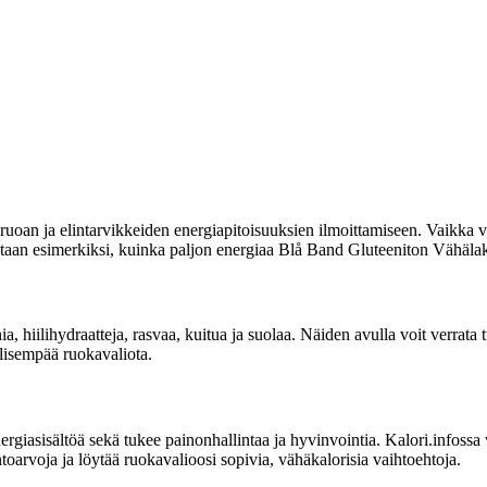
uoan ja elintarvikkeiden energiapitoisuuksien ilmoittamiseen. Vaikka vi
moitetaan esimerkiksi, kuinka paljon energiaa Blå Band Gluteeniton Vähäl
nia, hiilihydraatteja, rasvaa, kuitua ja suolaa. Näiden avulla voit verr
llisempää ruokavaliota.
asisältöä sekä tukee painonhallintaa ja hyvinvointia. Kalori.infossa voit
arvoja ja löytää ruokavalioosi sopivia, vähäkalorisia vaihtoehtoja.