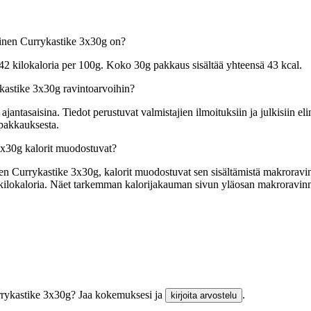
sinen Currykastike 3x30g on?
2 kilokaloria per 100g. Koko 30g pakkaus sisältää yhteensä 43 kcal.
kastike 3x30g ravintoarvoihin?
tasaisina. Tiedot perustuvat valmistajien ilmoituksiin ja julkisiin elin
 pakkauksesta.
3x30g kalorit muodostuvat?
 Currykastike 3x30g, kalorit muodostuvat sen sisältämistä makroravintei
 9 kilokaloria. Näet tarkemman kalorijakauman sivun yläosan makroravin
urrykastike 3x30g? Jaa kokemuksesi ja
.
kirjoita arvostelu