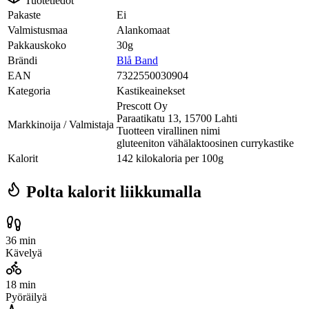
Tuotetiedot
Pakaste
Ei
Valmistusmaa
Alankomaat
Pakkauskoko
30g
Brändi
Blå Band
EAN
7322550030904
Kategoria
Kastikeainekset
Prescott Oy
Paraatikatu 13, 15700 Lahti
Markkinoija / Valmistaja
Tuotteen virallinen nimi
gluteeniton vähälaktoosinen currykastike
Kalorit
142 kilokaloria per 100g
Polta kalorit liikkumalla
36 min
Kävelyä
18 min
Pyöräilyä