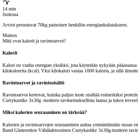
14 min
Juoksua
Arviot perustuvat 70kg painoisen henkilön energiankulutukseen.
Mainos
Mitä ovat kalorit ja ravintoarvot?
Kalorit
Kalori on vanha energian yksikkö, jota käytetään nykyään pääasiassa r
kilokaloreita (kcal). Yksi kilokalori vastaa 1000 kaloria, ja sillä il
Ravintoarvot ja ravintosisältö
Ravintoarvot kertovat, kuinka paljon tuote sisältää esimerkiksi proteii
Currykastike 3x30g -tuotteen ravitsemuksellista laatua ja tukea tervee
Miksi kalorien seuraaminen on tärkeää?
Kalorien ja ravintoarvojen seuraaminen auttaa ymmärtämään ruoan energi
Band Gluteeniton Vähälaktoosinen Currykastike 3x30g-tuotteen ravinto