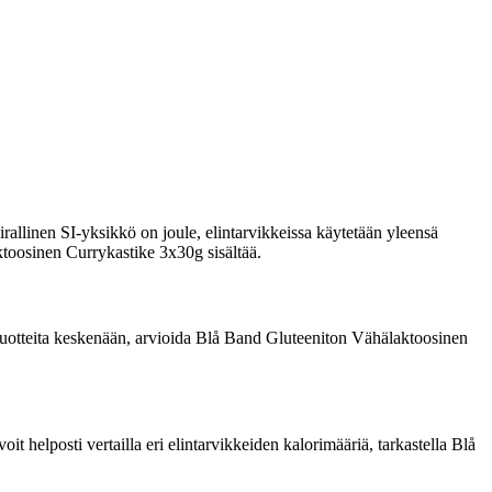
rallinen SI-yksikkö on joule, elintarvikkeissa käytetään yleensä
aktoosinen Currykastike 3x30g sisältää.
ata tuotteita keskenään, arvioida Blå Band Gluteeniton Vähälaktoosinen
 helposti vertailla eri elintarvikkeiden kalorimääriä, tarkastella Blå