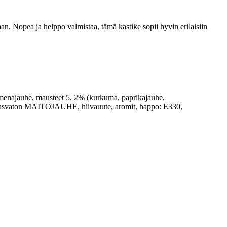
n. Nopea ja helppo valmistaa, tämä kastike sopii hyvin erilaisiin
 omenajauhe, mausteet 5, 2% (kurkuma, paprikajauhe,
eri, rasvaton MAITOJAUHE, hiivauute, aromit, happo: E330,