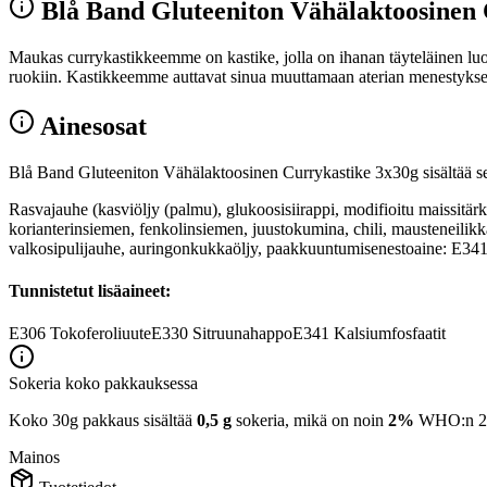
Blå Band Gluteeniton Vähälaktoosinen 
Maukas currykastikkeemme on kastike, jolla on ihanan täyteläinen luon
ruokiin. Kastikkeemme auttavat sinua muuttamaan aterian menestykseks
Ainesosat
Blå Band Gluteeniton Vähälaktoosinen Currykastike 3x30g sisältää se
Rasvajauhe (kasviöljy (palmu), glukoosisiirappi, modifioitu maissitä
korianterinsiemen, fenkolinsiemen, juustokumina, chili, mausteneilikk
valkosipulijauhe, auringonkukkaöljy, paakkuuntumisenestoaine: E341.
Tunnistetut lisäaineet:
E306
Tokoferoliuute
E330
Sitruunahappo
E341
Kalsiumfosfaatit
Sokeria koko pakkauksessa
Koko 30g pakkaus sisältää
0,5 g
sokeria, mikä on noin
2%
WHO:n 25 g
Mainos