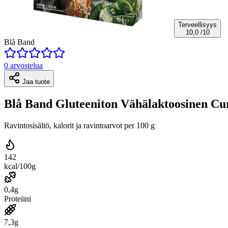
Terveellisyys
10,0
/10
Blå Band
0 arvostelua
Jaa tuote
Blå Band Gluteeniton Vähälaktoosinen Cu
Ravintosisältö, kalorit ja ravintoarvot per 100 g
142
kcal/100g
0,4g
Proteiini
7,3g