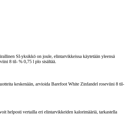
rallinen SI-yksikkö on joule, elintarvikkeissa käytetään yleensä
ini 8 til- % 0,75 l plo sisältää.
 tuotteita keskenään, arvioida Barefoot White Zinfandel roseviini 8 til-
 helposti vertailla eri elintarvikkeiden kalorimääriä, tarkastella