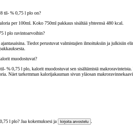
8 til- % 0,75 l plo on?
lokaloria per 100ml. Koko 750ml pakkaus sisältää yhteensä 480 kcal.
75 l plo ravintoarvoihin?
tasaisina. Tiedot perustuvat valmistajien ilmoituksiin ja julkisiin elin
 pakkauksesta.
kalorit muodostuvat?
il- % 0,75 l plo, kalorit muodostuvat sen sisältämistä makroravinteista. 
kaloria. Näet tarkemman kalorijakauman sivun yläosan makroravinnekaavi
% 0,75 l plo? Jaa kokemuksesi ja
.
kirjoita arvostelu