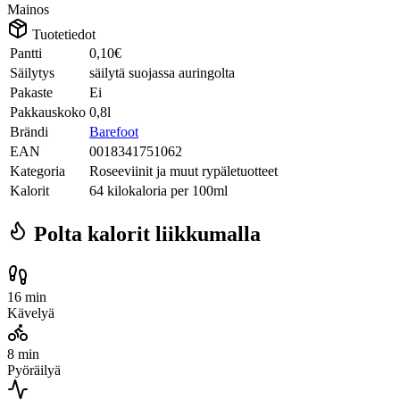
Mainos
Tuotetiedot
Pantti
0,10€
Säilytys
säilytä suojassa auringolta
Pakaste
Ei
Pakkauskoko
0,8l
Brändi
Barefoot
EAN
0018341751062
Kategoria
Roseeviinit ja muut rypäletuotteet
Kalorit
64 kilokaloria per 100ml
Polta kalorit liikkumalla
16 min
Kävelyä
8 min
Pyöräilyä