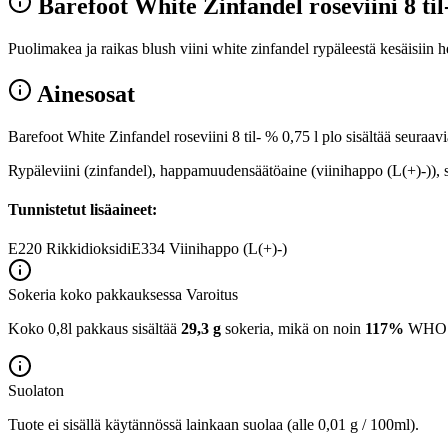
Barefoot White Zinfandel roseviini 8 til
Puolimakea ja raikas blush viini white zinfandel rypäleestä kesäisiin het
Ainesosat
Barefoot White Zinfandel roseviini 8 til- % 0,75 l plo sisältää seuraavi
Rypäleviini (zinfandel), happamuudensäätöaine (viinihappo (L(+)-)), 
Tunnistetut lisäaineet:
E220
Rikkidioksidi
E334
Viinihappo (L(+)-)
Sokeria koko pakkauksessa
Varoitus
Koko 0,8l pakkaus sisältää
29,3 g
sokeria, mikä on noin
117%
WHO:n 
Suolaton
Tuote ei sisällä käytännössä lainkaan suolaa (alle 0,01 g / 100ml).