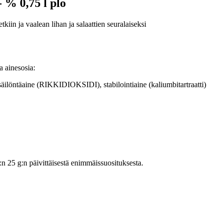
- % 0,75 l plo
kiin ja vaalean lihan ja salaattien seuralaiseksi
a ainesosia:
säilöntäaine (RIKKIDIOKSIDI), stabilointiaine (kaliumbitartraatti)
25 g:n päivittäisestä enimmäissuosituksesta.