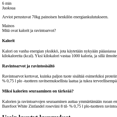
6 min
Juoksua
Arviot perustuvat 70kg painoisen henkilön energiankulutukseen.
Mainos
Mitä ovat kalorit ja ravintoarvot?
Kalorit
Kalori on vanha energian yksikkö, jota käytetään nykyään pääasiassa r
kilokaloreita (kcal). Yksi kilokalori vastaa 1000 kaloria, ja sillä ilmoi
Ravintoarvot ja ravintosisältö
Ravintoarvot kertovat, kuinka paljon tuote sisältää esimerkiksi proteiin
% 0,75 l plo -tuotteen ravitsemuksellista laatua ja tukea terveellisemp
Miksi kalorien seuraaminen on tärkeää?
Kalorien ja ravintoarvojen seuraaminen auttaa ymmärtämään ruoan energia
Barefoot White Zinfandel roseviini 8 til- % 0,75 l plo-tuotteen ravinto