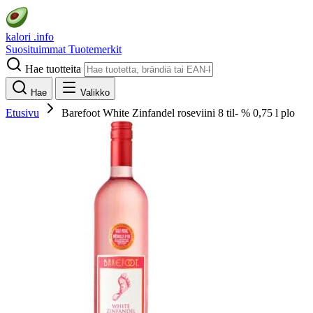
kalori
.info
Suosituimmat
Tuotemerkit
Hae tuotteita
Hae
Valikko
Etusivu
Barefoot White Zinfandel roseviini 8 til- % 0,75 l plo