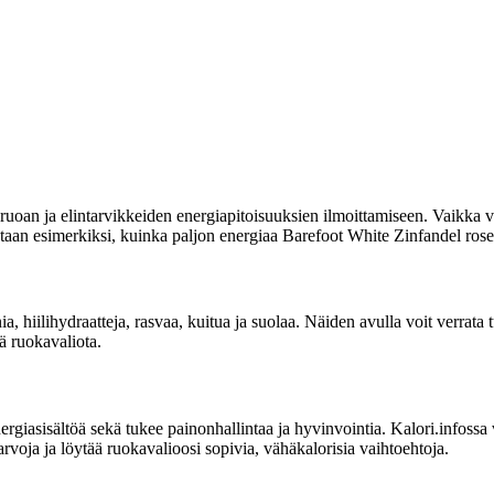
uoan ja elintarvikkeiden energiapitoisuuksien ilmoittamiseen. Vaikka vi
tetaan esimerkiksi, kuinka paljon energiaa Barefoot White Zinfandel rosevi
ia, hiilihydraatteja, rasvaa, kuitua ja suolaa. Näiden avulla voit verrata
ää ruokavaliota.
sisältöä sekä tukee painonhallintaa ja hyvinvointia. Kalori.infossa voit
arvoja ja löytää ruokavalioosi sopivia, vähäkalorisia vaihtoehtoja.