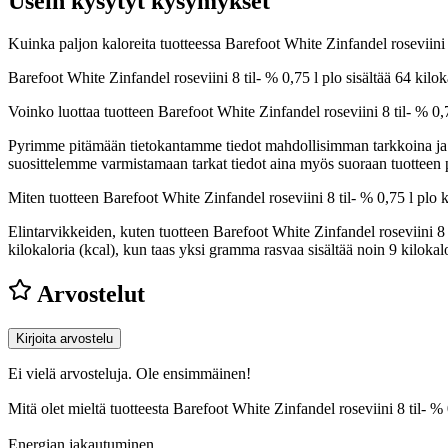
Usein kysytyt kysymykset
Kuinka paljon kaloreita tuotteessa Barefoot White Zinfandel roseviini 
Barefoot White Zinfandel roseviini 8 til- % 0,75 l plo sisältää 64 ki
Voinko luottaa tuotteen Barefoot White Zinfandel roseviini 8 til- % 0,
Pyrimme pitämään tietokantamme tiedot mahdollisimman tarkkoina ja ajan
suosittelemme varmistamaan tarkat tiedot aina myös suoraan tuotteen
Miten tuotteen Barefoot White Zinfandel roseviini 8 til- % 0,75 l plo 
Elintarvikkeiden, kuten tuotteen Barefoot White Zinfandel roseviini 8 t
kilokaloria (kcal), kun taas yksi gramma rasvaa sisältää noin 9 kilo
Arvostelut
Kirjoita arvostelu
Ei vielä arvosteluja. Ole ensimmäinen!
Mitä olet mieltä tuotteesta Barefoot White Zinfandel roseviini 8 til- 
Energian jakautuminen