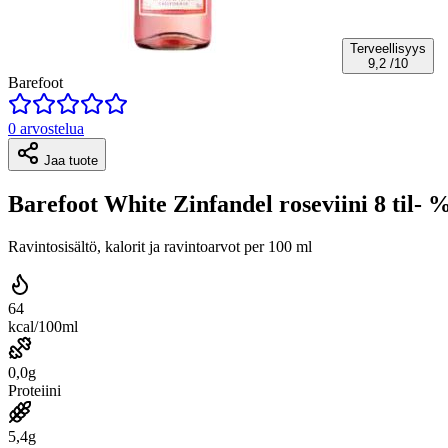
Terveellisyys
9,2
/10
Barefoot
0 arvostelua
Jaa tuote
Barefoot White Zinfandel roseviini 8 til- %
Ravintosisältö, kalorit ja ravintoarvot per 100 ml
64
kcal/100ml
0,0g
Proteiini
5,4g