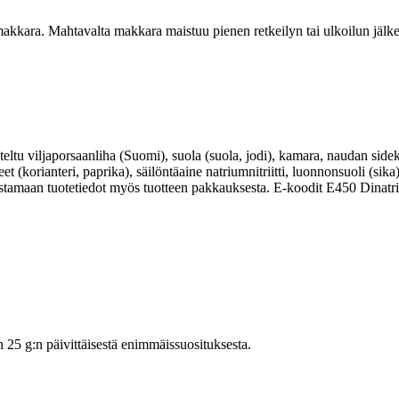
akkara. Mahtavalta makkara maistuu pienen retkeilyn tai ulkoilun jälkeen
eroteltu viljaporsaanliha (Suomi), suola (suola, jodi), kamara, naudan sid
t (korianteri, paprika), säilöntäaine natriumnitriitti, luonnonsuoli (sik
istamaan tuotetiedot myös tuotteen pakkauksesta. E-koodit E450 Dinatri
5 g:n päivittäisestä enimmäissuosituksesta.