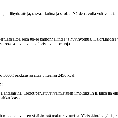
ia, hiilihydraatteja, rasvaa, kuitua ja suolaa. Näiden avulla voit verrata
sisältöä sekä tukee painonhallintaa ja hyvinvointia. Kalori.infossa voit
alioosi sopivia, vähäkalorisia vaihtoehtoja.
ko 1000g pakkaus sisältää yhteensä 2450 kcal.
n?
tasaisina. Tiedot perustuvat valmistajien ilmoituksiin ja julkisiin elin
 pakkauksesta.
t muodostuvat sen sisältämistä makroravinteista. Yleissääntönä yksi gramm