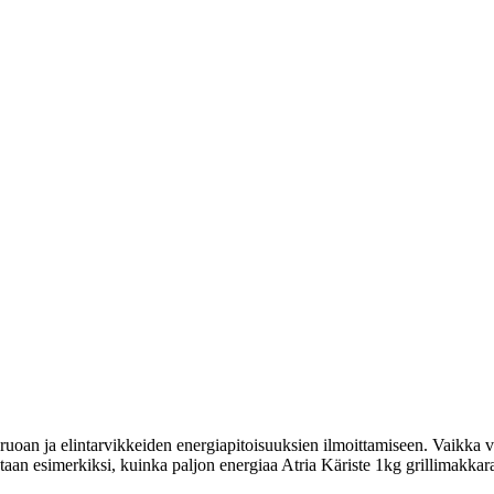
uoan ja elintarvikkeiden energiapitoisuuksien ilmoittamiseen. Vaikka vi
tetaan esimerkiksi, kuinka paljon energiaa Atria Käriste 1kg grillimakkara