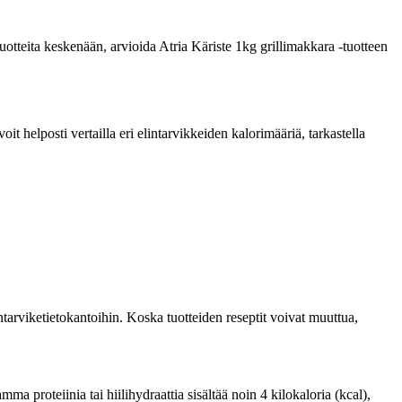
 tuotteita keskenään, arvioida Atria Käriste 1kg grillimakkara -tuotteen
 helposti vertailla eri elintarvikkeiden kalorimääriä, tarkastella
tarviketietokantoihin. Koska tuotteiden reseptit voivat muuttua,
a proteiinia tai hiilihydraattia sisältää noin 4 kilokaloria (kcal),