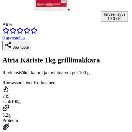
Terveellisyys
10,0
/10
Atria
0 arvostelua
Jaa tuote
Atria Käriste 1kg grillimakkara
Ravintosisältö, kalorit ja ravintoarvot per 100 g
Runsassuolainen
Kotimainen
245
kcal/100g
8,2g
Proteiini