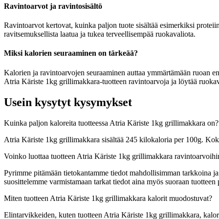
Ravintoarvot ja ravintosisältö
Ravintoarvot kertovat, kuinka paljon tuote sisältää esimerkiksi proteiin
ravitsemuksellista laatua ja tukea terveellisempää ruokavaliota.
Miksi kalorien seuraaminen on tärkeää?
Kalorien ja ravintoarvojen seuraaminen auttaa ymmärtämään ruoan energia
Atria Käriste 1kg grillimakkara-tuotteen ravintoarvoja ja löytää ruokav
Usein kysytyt kysymykset
Kuinka paljon kaloreita tuotteessa Atria Käriste 1kg grillimakkara on?
Atria Käriste 1kg grillimakkara sisältää 245 kilokaloria per 100g. Ko
Voinko luottaa tuotteen Atria Käriste 1kg grillimakkara ravintoarvoihi
Pyrimme pitämään tietokantamme tiedot mahdollisimman tarkkoina ja ajan
suosittelemme varmistamaan tarkat tiedot aina myös suoraan tuotteen
Miten tuotteen Atria Käriste 1kg grillimakkara kalorit muodostuvat?
Elintarvikkeiden, kuten tuotteen Atria Käriste 1kg grillimakkara, kalori