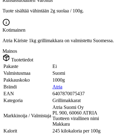
Runsassuolainen
Varoitus
Tuote sisältää vähintään 2g suolaa / 100g.
Kotimainen
Atria Käriste 1kg grillimakkara on valmistettu Suomessa.
Mainos
Tuotetiedot
Pakaste
Ei
Valmistusmaa
Suomi
Pakkauskoko
1000g
Brändi
Atria
EAN
6407870075437
Kategoria
Grillimakkarat
Atria Suomi Oy
PL 900, 60060 ATRIA
Markkinoija / Valmistaja
Tuotteen virallinen nimi
Makkara
Kalorit
245 kilokaloria per 100g