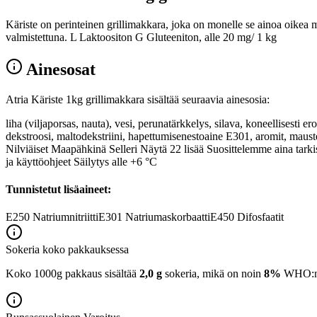
Käriste on perinteinen grillimakkara, joka on monelle se ainoa oikea m
valmistettuna. L Laktoositon G Gluteeniton, alle 20 mg/ 1 kg
Ainesosat
Atria Käriste 1kg grillimakkara sisältää seuraavia ainesosia:
liha (viljaporsas, nauta), vesi, perunatärkkelys, silava, koneellisesti 
dekstroosi, maltodekstriini, hapettumisenestoaine E301, aromit, maustee
Nilviäiset Maapähkinä Selleri Näytä 22 lisää Suosittelemme aina tark
ja käyttöohjeet Säilytys alle +6 °C
Tunnistetut lisäaineet:
E250
Natriumnitriitti
E301
Natriumaskorbaatti
E450
Difosfaatit
Sokeria koko pakkauksessa
Koko 1000g pakkaus sisältää
2,0 g
sokeria, mikä on noin
8%
WHO:n 2