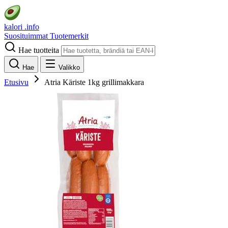
kalori
.info
Suosituimmat
Tuotemerkit
Hae tuotteita
Hae
Valikko
Etusivu
Atria Käriste 1kg grillimakkara