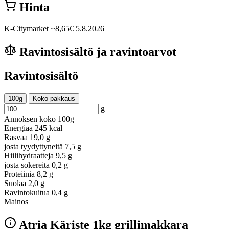
Hinta
K-Citymarket
~8,65€
5.8.2026
Ravintosisältö ja ravintoarvot
Ravintosisältö
100g
Koko pakkaus
g
Annoksen koko
100g
Energiaa
245 kcal
Rasvaa
19,0 g
josta tyydyttyneitä
7,5 g
Hiilihydraatteja
9,5 g
josta sokereita
0,2 g
Proteiinia
8,2 g
Suolaa
2,0 g
Ravintokuitua
0,4 g
Mainos
Atria Käriste 1kg grillimakkara