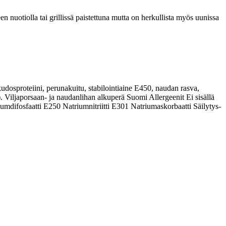
 nuotiolla tai grillissä paistettuna mutta on herkullista myös uunissa
ekudosproteiini, perunakuitu, stabilointiaine E450, naudan rasva,
a). Viljaporsaan- ja naudanlihan alkuperä Suomi Allergeenit Ei sisällä
umdifosfaatti E250 Natriumnitriitti E301 Natriumaskorbaatti Säilytys-