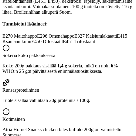
stabilointiaineet (E451, E450), dekstroosi, rapsiöljy, sakeuttamisaine
ksantaanikumi. Voimakassuolainen. 100 g tuotetta on käytetty 116 g
lihaa. Broilerinlihan alkuperä Suomi
Tunnistetut lisäaineet:
E270
Maitohappo
E296
Omenahappo
E327
Kalsiumlaktaatti
E415
Ksantaanikumi
E450
Difosfaatit
E451
Trifosfaatit
Sokeria koko pakkauksessa
Koko 200g pakkaus sisältää
1,4 g
sokeria, mikä on noin
6%
WHO:n 25 g:n päivittäisestä enimmäissuosituksesta.
Runsasproteiininen
Tuote sisältää vähintään 20g proteiinia / 100g.
Kotimainen
Atria Hornet Snacks chicken bites buffalo 200g on valmistettu
Suomessa.