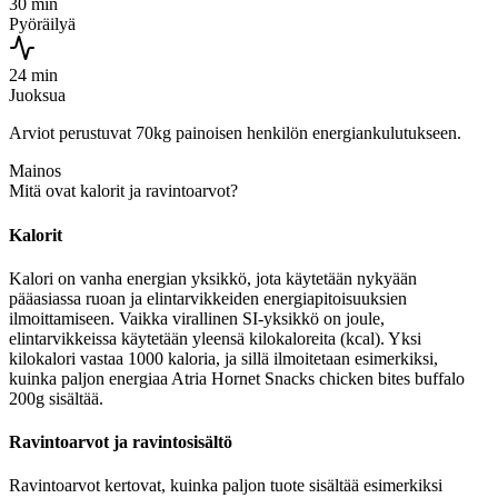
30 min
Pyöräilyä
24 min
Juoksua
Arviot perustuvat 70kg painoisen henkilön energiankulutukseen.
Mainos
Mitä ovat kalorit ja ravintoarvot?
Kalorit
Kalori on vanha energian yksikkö, jota käytetään nykyään
pääasiassa ruoan ja elintarvikkeiden energiapitoisuuksien
ilmoittamiseen. Vaikka virallinen SI-yksikkö on joule,
elintarvikkeissa käytetään yleensä kilokaloreita (kcal). Yksi
kilokalori vastaa 1000 kaloria, ja sillä ilmoitetaan esimerkiksi,
kuinka paljon energiaa Atria Hornet Snacks chicken bites buffalo
200g sisältää.
Ravintoarvot ja ravintosisältö
Ravintoarvot kertovat, kuinka paljon tuote sisältää esimerkiksi