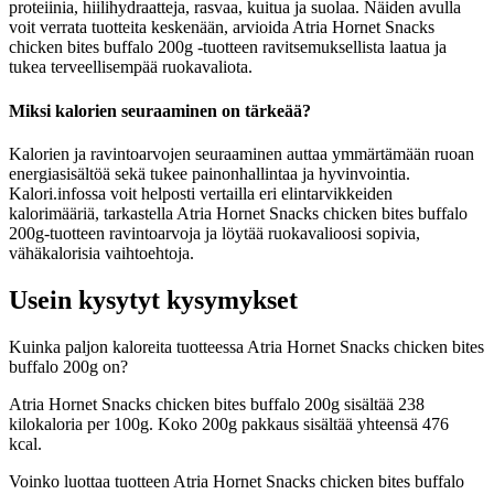
proteiinia, hiilihydraatteja, rasvaa, kuitua ja suolaa. Näiden avulla
voit verrata tuotteita keskenään, arvioida Atria Hornet Snacks
chicken bites buffalo 200g -tuotteen ravitsemuksellista laatua ja
tukea terveellisempää ruokavaliota.
Miksi kalorien seuraaminen on tärkeää?
Kalorien ja ravintoarvojen seuraaminen auttaa ymmärtämään ruoan
energiasisältöä sekä tukee painonhallintaa ja hyvinvointia.
Kalori.infossa voit helposti vertailla eri elintarvikkeiden
kalorimääriä, tarkastella Atria Hornet Snacks chicken bites buffalo
200g-tuotteen ravintoarvoja ja löytää ruokavalioosi sopivia,
vähäkalorisia vaihtoehtoja.
Usein kysytyt kysymykset
Kuinka paljon kaloreita tuotteessa Atria Hornet Snacks chicken bites
buffalo 200g on?
Atria Hornet Snacks chicken bites buffalo 200g sisältää 238
kilokaloria per 100g. Koko 200g pakkaus sisältää yhteensä 476
kcal.
Voinko luottaa tuotteen Atria Hornet Snacks chicken bites buffalo