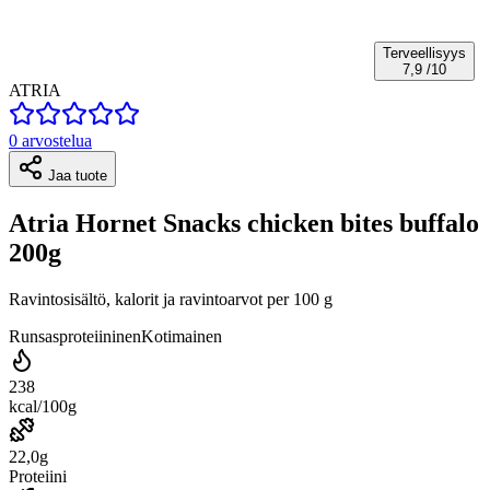
Terveellisyys
7,9
/10
ATRIA
0 arvostelua
Jaa tuote
Atria Hornet Snacks chicken bites buffalo
200g
Ravintosisältö, kalorit ja ravintoarvot per 100 g
Runsasproteiininen
Kotimainen
238
kcal/100g
22,0g
Proteiini