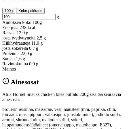
100g
Koko pakkaus
g
Annoksen koko
100g
Energiaa
238 kcal
Rasvaa
12,0 g
josta tyydyttyneitä
2,5 g
Hiilihydraatteja
11,0 g
josta sokereita
0,7 g
Proteiinia
22,0 g
Suolaa
1,6 g
Ravintokuitua
0,9 g
Mainos
Ainesosat
Atria Hornet Snacks chicken bites buffalo 200g sisältää seuraavia
ainesosia:
broilerin reisiliha, maissirae, vesi, mausteet (mm. paprika, chili,
tomaatti, mustapippuri, valkosipuli, juustokumina), jodioitu suola,
aromit, sitruunakuitu, maltodekstriini, sokeri,
happamuudensäätöaineet (omenahappo, maitohappo, E327),