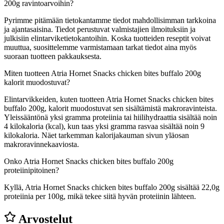
200g ravintoarvoihin?
Pyrimme pitämään tietokantamme tiedot mahdollisimman tarkkoina
ja ajantasaisina. Tiedot perustuvat valmistajien ilmoituksiin ja
julkisiin elintarviketietokantoihin. Koska tuotteiden reseptit voivat
muuttua, suosittelemme varmistamaan tarkat tiedot aina myös
suoraan tuotteen pakkauksesta.
Miten tuotteen Atria Hornet Snacks chicken bites buffalo 200g
kalorit muodostuvat?
Elintarvikkeiden, kuten tuotteen Atria Hornet Snacks chicken bites
buffalo 200g, kalorit muodostuvat sen sisältämistä makroravinteista.
Yleissääntönä yksi gramma proteiinia tai hiilihydraattia sisältää noin
4 kilokaloria (kcal), kun taas yksi gramma rasvaa sisältää noin 9
kilokaloria. Näet tarkemman kalorijakauman sivun yläosan
makroravinnekaaviosta.
Onko Atria Hornet Snacks chicken bites buffalo 200g
proteiinipitoinen?
Kyllä, Atria Hornet Snacks chicken bites buffalo 200g sisältää 22,0g
proteiinia per 100g, mikä tekee siitä hyvän proteiinin lähteen.
Arvostelut