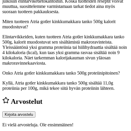
julkisiin elintarviketietokantoihin. Koska tuotteiden reseptit voivat
muuttua, suosittelemme varmistamaan tarkat tiedot aina myös
suoraan tuotteen pakkauksesta.
Miten tuotteen Atria gotler kinkkumakkara tanko 500g kalorit
muodostuvat?
Elintarvikkeiden, kuten tuotteen Atria gotler kinkkumakkara tanko
500g, kalorit muodostuvat sen sisältämistä makroravinteista.
Yleissääntönä yksi gramma proteiinia tai hiilihydraattia sisältää noin
4 kilokaloria (kcal), kun taas yksi gramma rasvaa sisältää noin 9
kilokaloria. Näet tarkemman kalorijakauman sivun yläosan
makroravinnekaaviosta.
Onko Atria gotler kinkkumakkara tanko 500g proteiinipitoinen?
Kyllä, Atria gotler kinkkumakkara tanko 500g sisältää 11,0g
proteiinia per 100g, mikä tekee siitä hyvän proteiinin lähteen.
Arvostelut
Kirjoita arvostelu
Ei vielä arvosteluja. Ole ensimmäinen!