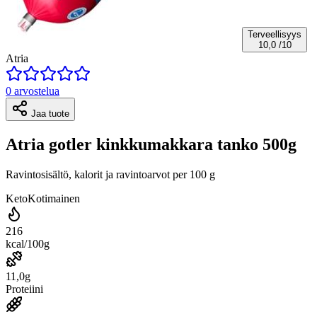
Terveellisyys
10,0
/10
Atria
0 arvostelua
Jaa tuote
Atria gotler kinkkumakkara tanko 500g
Ravintosisältö, kalorit ja ravintoarvot per 100 g
Keto
Kotimainen
216
kcal/100g
11,0g
Proteiini