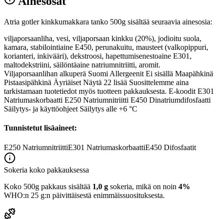
Ainesosat
Atria gotler kinkkumakkara tanko 500g sisältää seuraavia ainesosia:
viljaporsaanliha, vesi, viljaporsaan kinkku (20%), jodioitu suola,
kamara, stabilointiaine E450, perunakuitu, mausteet (valkopippuri,
korianteri, inkivääri), dekstroosi, hapettumisenestoaine E301,
maltodekstriini, säilöntäaine natriumnitriitti, aromit.
Viljaporsaanlihan alkuperä Suomi Allergeenit Ei sisällä Maapähkinä
Pistaasipähkinä Äyriäiset Näytä 22 lisää Suosittelemme aina
tarkistamaan tuotetiedot myös tuotteen pakkauksesta. E-koodit E301
Natriumaskorbaatti E250 Natriumnitriitti E450 Dinatriumdifosfaatti
Säilytys- ja käyttöohjeet Säilytys alle +6 °C
Tunnistetut lisäaineet:
E250
Natriumnitriitti
E301
Natriumaskorbaatti
E450
Difosfaatit
Sokeria koko pakkauksessa
Koko 500g pakkaus sisältää
1,0 g
sokeria, mikä on noin
4%
WHO:n 25 g:n päivittäisestä enimmäissuosituksesta.