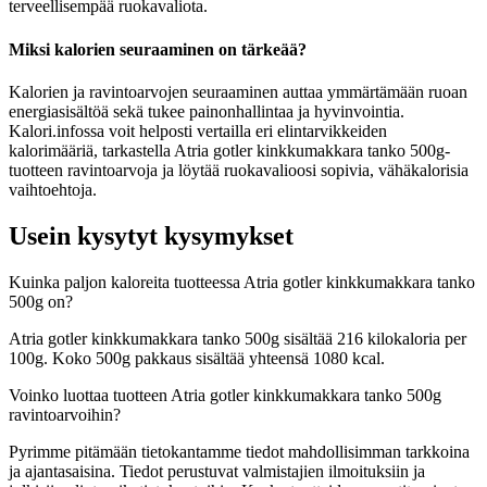
terveellisempää ruokavaliota.
Miksi kalorien seuraaminen on tärkeää?
Kalorien ja ravintoarvojen seuraaminen auttaa ymmärtämään ruoan
energiasisältöä sekä tukee painonhallintaa ja hyvinvointia.
Kalori.infossa voit helposti vertailla eri elintarvikkeiden
kalorimääriä, tarkastella Atria gotler kinkkumakkara tanko 500g-
tuotteen ravintoarvoja ja löytää ruokavalioosi sopivia, vähäkalorisia
vaihtoehtoja.
Usein kysytyt kysymykset
Kuinka paljon kaloreita tuotteessa Atria gotler kinkkumakkara tanko
500g on?
Atria gotler kinkkumakkara tanko 500g sisältää 216 kilokaloria per
100g. Koko 500g pakkaus sisältää yhteensä 1080 kcal.
Voinko luottaa tuotteen Atria gotler kinkkumakkara tanko 500g
ravintoarvoihin?
Pyrimme pitämään tietokantamme tiedot mahdollisimman tarkkoina
ja ajantasaisina. Tiedot perustuvat valmistajien ilmoituksiin ja