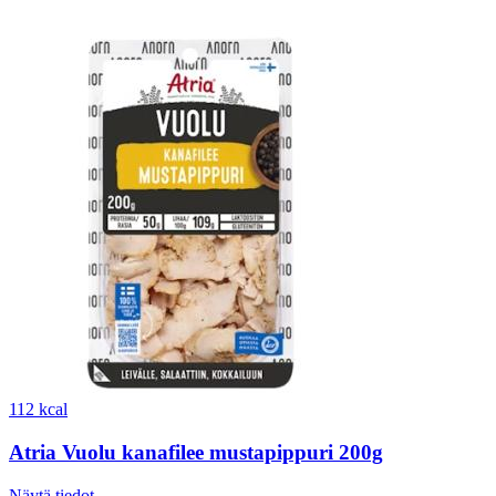
112 kcal
Atria Vuolu kanafilee mustapippuri 200g
Näytä tiedot