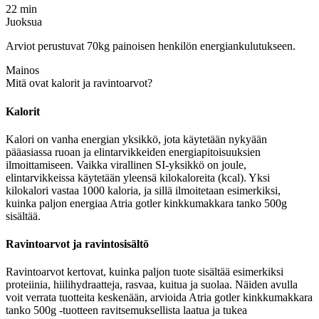
22 min
Juoksua
Arviot perustuvat 70kg painoisen henkilön energiankulutukseen.
Mainos
Mitä ovat kalorit ja ravintoarvot?
Kalorit
Kalori on vanha energian yksikkö, jota käytetään nykyään
pääasiassa ruoan ja elintarvikkeiden energiapitoisuuksien
ilmoittamiseen. Vaikka virallinen SI-yksikkö on joule,
elintarvikkeissa käytetään yleensä kilokaloreita (kcal). Yksi
kilokalori vastaa 1000 kaloria, ja sillä ilmoitetaan esimerkiksi,
kuinka paljon energiaa Atria gotler kinkkumakkara tanko 500g
sisältää.
Ravintoarvot ja ravintosisältö
Ravintoarvot kertovat, kuinka paljon tuote sisältää esimerkiksi
proteiinia, hiilihydraatteja, rasvaa, kuitua ja suolaa. Näiden avulla
voit verrata tuotteita keskenään, arvioida Atria gotler kinkkumakkara
tanko 500g -tuotteen ravitsemuksellista laatua ja tukea