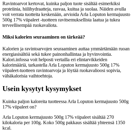
Ravintoarvot kertovat, kuinka paljon tuote sisältää esimerkiksi
proteiinia, hiilihydraatteja, rasvaa, kuitua ja suolaa. Näiden avulla
voit verrata tuotteita keskenään, arvioida Arla Loputon kermajuusto
500g 17% viipaleet -tuotteen ravitsemuksellista laatua ja tukea
terveellisempää ruokavaliota.
Miksi kalorien seuraaminen on tärkeää?
Kalorien ja ravintoarvojen seuraaminen auttaa ymmärtämään ruoan
energiasisältöä sekä tukee painonhallintaa ja hyvinvointia.
Kalori.infossa voit helposti vertailla eri elintarvikkeiden
kalorimääriä, tarkastella Arla Loputon kermajuusto 500g 17%
viipaleet-tuotteen ravintoarvoja ja löytää ruokavalioosi sopivia,
vähäkalorisia vaihtoehtoja.
Usein kysytyt kysymykset
Kuinka paljon kaloreita tuotteessa Arla Loputon kermajuusto 500g
17% viipaleet on?
Arla Loputon kermajuusto 500g 17% viipaleet sisältää 270
kilokaloria per 100g. Koko 500g pakkaus sisältää yhteensä 1350
kcal.