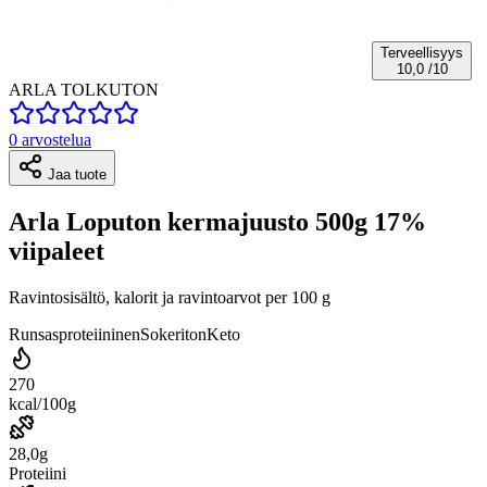
Terveellisyys
10,0
/10
ARLA TOLKUTON
0 arvostelua
Jaa tuote
Arla Loputon kermajuusto 500g 17%
viipaleet
Ravintosisältö, kalorit ja ravintoarvot per 100 g
Runsasproteiininen
Sokeriton
Keto
270
kcal/100g
28,0g
Proteiini