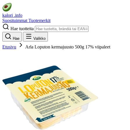
kalori
.info
Suosituimmat
Tuotemerkit
Hae tuotteita
Hae
Valikko
Etusivu
Arla Loputon kermajuusto 500g 17% viipaleet