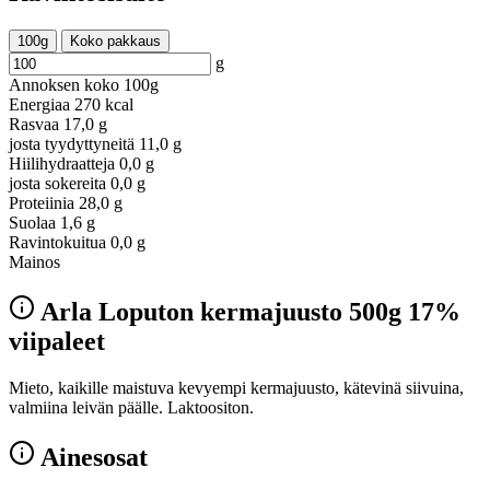
100g
Koko pakkaus
g
Annoksen koko
100g
Energiaa
270 kcal
Rasvaa
17,0 g
josta tyydyttyneitä
11,0 g
Hiilihydraatteja
0,0 g
josta sokereita
0,0 g
Proteiinia
28,0 g
Suolaa
1,6 g
Ravintokuitua
0,0 g
Mainos
Arla Loputon kermajuusto 500g 17%
viipaleet
Mieto, kaikille maistuva kevyempi kermajuusto, kätevinä siivuina,
valmiina leivän päälle. Laktoositon.
Ainesosat