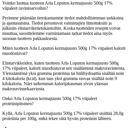
Voinko luottaa tuotteen Arla Loputon kermajuusto 500g 17%
viipaleet ravintoarvoihin?
Pyrimme pitämään tietokantamme tiedot mahdollisimman tarkkoina
ja ajantasaisina. Tiedot perustuvat valmistajien ilmoituksiin ja
julkisiin elintarviketietokantoihin. Koska tuotteiden reseptit voivat
muuttua, suosittelemme varmistamaan tarkat tiedot aina myös
suoraan tuotteen pakkauksesta.
Miten tuotteen Arla Loputon kermajuusto 500g 17% viipaleet kalorit
muodostuvat?
Elintarvikkeiden, kuten tuotteen Arla Loputon kermajuusto 500g
17% viipaleet, kalorit muodostuvat sen sisältämistä makroravinteista.
Yleissääntönä yksi gramma proteiinia tai hiilihydraattia sisältää noin
4 kilokaloria (kcal), kun taas yksi gramma rasvaa sisältää noin 9
kilokaloria. Näet tarkemman kalorijakauman sivun yläosan
makroravinnekaaviosta.
Onko Arla Loputon kermajuusto 500g 17% viipaleet
proteiinipitoinen?
Kyllä, Arla Loputon kermajuusto 500g 17% viipaleet sisältää 28,0g
proteiinia per 100g, mikä tekee siitä hyvän proteiinin lähteen.