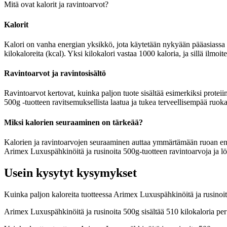
Mitä ovat kalorit ja ravintoarvot?
Kalorit
Kalori on vanha energian yksikkö, jota käytetään nykyään pääasiassa r
kilokaloreita (kcal). Yksi kilokalori vastaa 1000 kaloria, ja sillä ilm
Ravintoarvot ja ravintosisältö
Ravintoarvot kertovat, kuinka paljon tuote sisältää esimerkiksi proteii
500g -tuotteen ravitsemuksellista laatua ja tukea terveellisempää ruoka
Miksi kalorien seuraaminen on tärkeää?
Kalorien ja ravintoarvojen seuraaminen auttaa ymmärtämään ruoan energia
Arimex Luxuspähkinöitä ja rusinoita 500g-tuotteen ravintoarvoja ja lö
Usein kysytyt kysymykset
Kuinka paljon kaloreita tuotteessa Arimex Luxuspähkinöitä ja rusinoi
Arimex Luxuspähkinöitä ja rusinoita 500g sisältää 510 kilokaloria pe