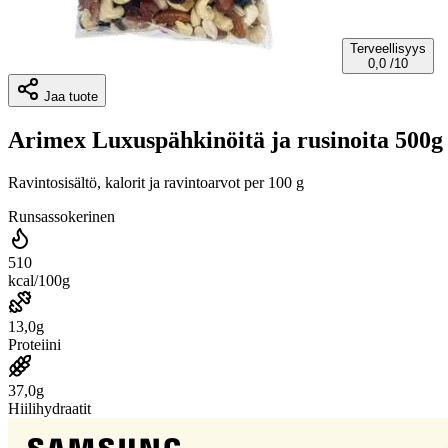
Terveellisyys
0,0
/10
Jaa tuote
Arimex Luxuspähkinöitä ja rusinoita 500g
Ravintosisältö, kalorit ja ravintoarvot per 100 g
Runsassokerinen
510
kcal/100g
13,0g
Proteiini
37,0g
Hiilihydraatit