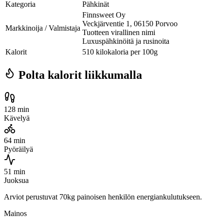
Kategoria
Pähkinät
Finnsweet Oy
Veckjärventie 1, 06150 Porvoo
Markkinoija / Valmistaja
Tuotteen virallinen nimi
Luxuspähkinöitä ja rusinoita
Kalorit
510 kilokaloria per 100g
Polta kalorit liikkumalla
128 min
Kävelyä
64 min
Pyöräilyä
51 min
Juoksua
Arviot perustuvat 70kg painoisen henkilön energiankulutukseen.
Mainos