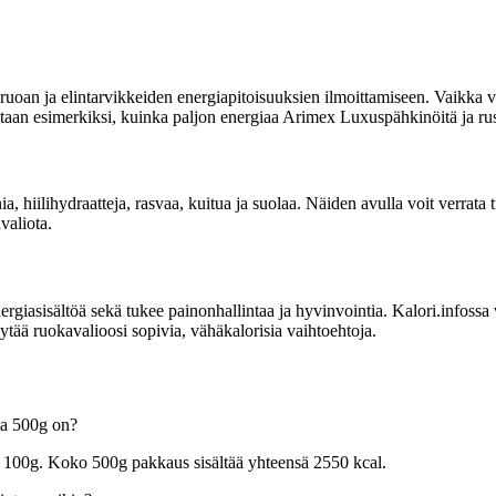
uoan ja elintarvikkeiden energiapitoisuuksien ilmoittamiseen. Vaikka vi
oitetaan esimerkiksi, kuinka paljon energiaa Arimex Luxuspähkinöitä ja rus
nia, hiilihydraatteja, rasvaa, kuitua ja suolaa. Näiden avulla voit verrat
valiota.
sisältöä sekä tukee painonhallintaa ja hyvinvointia. Kalori.infossa voit
ytää ruokavalioosi sopivia, vähäkalorisia vaihtoehtoja.
ta 500g on?
r 100g. Koko 500g pakkaus sisältää yhteensä 2550 kcal.