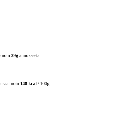
o noin
39g
annoksesta.
ta saat noin
148 kcal
/ 100g.