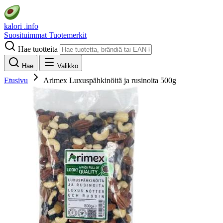
kalori
.info
Suosituimmat
Tuotemerkit
Hae tuotteita
Hae
Valikko
Etusivu
Arimex Luxuspähkinöitä ja rusinoita 500g