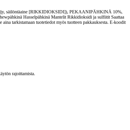
kaöljy, säilöntäaine [RIKKIDIOKSIDI]), PEKAANIPÄHKINÄ 10%,
nä Hasselpähkinä Mantelit Rikkidioksidi ja sulfiitit Saattaa
 aina tarkistamaan tuotetiedot myös tuotteen pakkauksesta. E-koodit
äytön rajoittamista.