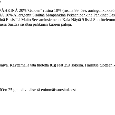
:
EWPÄHKINÄ 20%”Golden” rusina 10% (rusina 99, 5%, auringonkuk
geenit Sisältää Maapähkinä Pekaanipähkinä Pähkinät Cashewpähki
ä Ei sisällä Maito Seesaminsiemenet Kala Näytä 9 lisää Suosittelemme
vassa Saattaa sisältää pähkinän kuoren paloja.
äivä. Käyttämällä tätä tuotetta
81g
saat 25g sokeria. Harkitse tuotteen k
n 25 g:n päivittäisestä enimmäissuosituksesta.