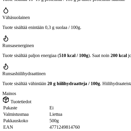
Vähäsuolainen
Tuote sisältää enintään 0,3 g suolaa / 100g.
Runsasenerginen
Tuote sisältää paljon energiaa (
510 kcal / 100g
). Saat noin
200 kcal
j
Runsashiilihydraattinen
Tuote sisältää vähintään
20 g hiilihydraatteja / 100g
. Hiilihydraateis
Mainos
Tuotetiedot
Pakaste
Ei
Valmistusmaa
Liettua
Pakkauskoko
500g
EAN
4771249814760