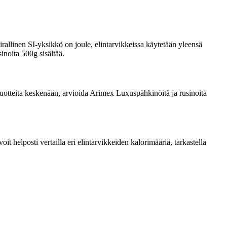
rallinen SI-yksikkö on joule, elintarvikkeissa käytetään yleensä
inoita 500g sisältää.
a tuotteita keskenään, arvioida Arimex Luxuspähkinöitä ja rusinoita
 helposti vertailla eri elintarvikkeiden kalorimääriä, tarkastella