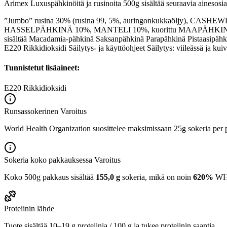
Arimex Luxuspähkinöitä ja rusinoita 500g sisältää seuraavia ainesosia
”Jumbo” rusina 30% (rusina 99, 5%, auringonkukkaöljy), CASH
HASSELPÄHKINÄ 10%, MANTELI 10%, kuorittu MAAPÄHKINÄ 10% Aller
sisältää Macadamia-pähkinä Saksanpähkinä Parapähkinä Pistaasipähkin
E220 Rikkidioksidi Säilytys- ja käyttöohjeet Säilytys: viileässä ja kui
Tunnistetut lisäaineet:
E220
Rikkidioksidi
Runsassokerinen
Varoitus
World Health Organization suosittelee maksimissaan 25g sokeria per p
Sokeria koko pakkauksessa
Varoitus
Koko 500g pakkaus sisältää
155,0 g
sokeria, mikä on noin
620%
WHO:
Proteiinin lähde
Tuote sisältää 10–19 g proteiinia / 100 g ja tukee proteiinin saantia.