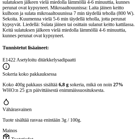
sulatuksen jälkeen vielä miedolla lämmöllä 4-6 minuuttia, kunnes
perunat ovat kypsyneet. Mikroaaltouunissa: Laita jäinen keitto
kulhoon ja sulata mikroaaltouunissa 7 min täydellä teholla (800 W).
Sekoita. Kuumenna vielä 5-6 min täydellä teholla, jotta perunat
kypsyvät. Liedellä: Sulata jäinen tai osittain sulanut keitto kattilassa.
Keitä sulatuksen jälkeen vielä miedolla lämmöllä 4-6 minuuttia,
kunnes perunat ovat kypsyneet.
Tunnistetut lisäaineet:
E1422
Asetyloitu ditärkkelysadipaatti
Sokeria koko pakkauksessa
Koko 400g pakkaus sisältää
6,8 g
sokeria, mikä on noin
27%
WHO:n 25 g:n päivittäisestä enimmäissuosituksesta.
Vähärasvainen
Tuote sisältää rasvaa enintään 3g / 100g.
Mainos