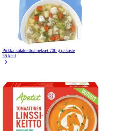
Pirkka kalakeittoainekset 700 g pakaste
35 kcal