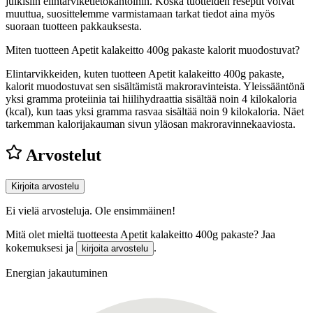
julkisiin elintarviketietokantoihin. Koska tuotteiden reseptit voivat
muuttua, suosittelemme varmistamaan tarkat tiedot aina myös
suoraan tuotteen pakkauksesta.
Miten tuotteen Apetit kalakeitto 400g pakaste kalorit muodostuvat?
Elintarvikkeiden, kuten tuotteen Apetit kalakeitto 400g pakaste,
kalorit muodostuvat sen sisältämistä makroravinteista. Yleissääntönä
yksi gramma proteiinia tai hiilihydraattia sisältää noin 4 kilokaloria
(kcal), kun taas yksi gramma rasvaa sisältää noin 9 kilokaloria. Näet
tarkemman kalorijakauman sivun yläosan makroravinnekaaviosta.
Arvostelut
Kirjoita arvostelu
Ei vielä arvosteluja. Ole ensimmäinen!
Mitä olet mieltä tuotteesta Apetit kalakeitto 400g pakaste? Jaa
kokemuksesi ja
.
kirjoita arvostelu
Energian jakautuminen