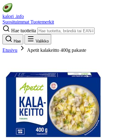
kalori
.info
Suosituimmat
Tuotemerkit
Hae tuotteita
Hae
Valikko
Etusivu
Apetit kalakeitto 400g pakaste