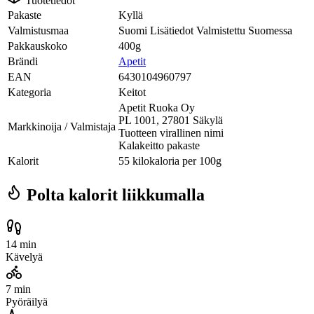
Tuotetiedot
Pakaste
Kyllä
Valmistusmaa
Suomi Lisätiedot Valmistettu Suomessa
Pakkauskoko
400g
Brändi
Apetit
EAN
6430104960797
Kategoria
Keitot
Apetit Ruoka Oy
PL 1001, 27801 Säkylä
Markkinoija / Valmistaja
Tuotteen virallinen nimi
Kalakeitto pakaste
Kalorit
55 kilokaloria per 100g
Polta kalorit liikkumalla
14 min
Kävelyä
7 min
Pyöräilyä