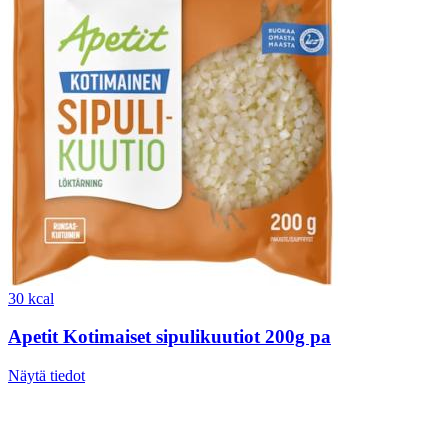
30 kcal
Apetit Kotimaiset sipulikuutiot 200g pa
Näytä tiedot