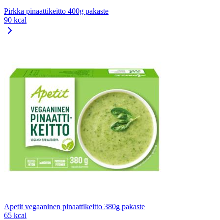
Pirkka pinaattikeitto 400g pakaste
90 kcal
Apetit vegaaninen pinaattikeitto 380g pakaste
65 kcal