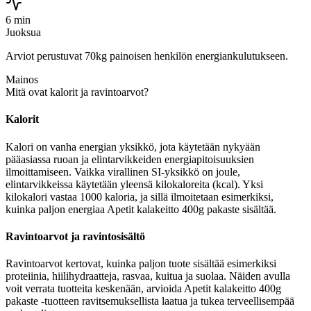
6 min
Juoksua
Arviot perustuvat 70kg painoisen henkilön energiankulutukseen.
Mainos
Mitä ovat kalorit ja ravintoarvot?
Kalorit
Kalori on vanha energian yksikkö, jota käytetään nykyään
pääasiassa ruoan ja elintarvikkeiden energiapitoisuuksien
ilmoittamiseen. Vaikka virallinen SI-yksikkö on joule,
elintarvikkeissa käytetään yleensä kilokaloreita (kcal). Yksi
kilokalori vastaa 1000 kaloria, ja sillä ilmoitetaan esimerkiksi,
kuinka paljon energiaa Apetit kalakeitto 400g pakaste sisältää.
Ravintoarvot ja ravintosisältö
Ravintoarvot kertovat, kuinka paljon tuote sisältää esimerkiksi
proteiinia, hiilihydraatteja, rasvaa, kuitua ja suolaa. Näiden avulla
voit verrata tuotteita keskenään, arvioida Apetit kalakeitto 400g
pakaste -tuotteen ravitsemuksellista laatua ja tukea terveellisempää