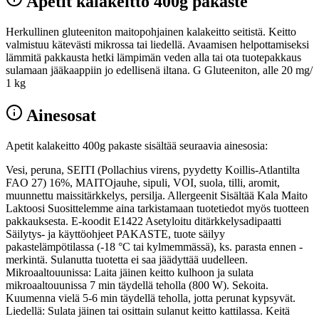
Apetit kalakeitto 400g pakaste
Herkullinen gluteeniton maitopohjainen kalakeitto seitistä. Keitto
valmistuu kätevästi mikrossa tai liedellä. Avaamisen helpottamiseksi
lämmitä pakkausta hetki lämpimän veden alla tai ota tuotepakkaus
sulamaan jääkaappiin jo edellisenä iltana. G Gluteeniton, alle 20 mg/
1 kg
Ainesosat
Apetit kalakeitto 400g pakaste sisältää seuraavia ainesosia:
Vesi, peruna, SEITI (Pollachius virens, pyydetty Koillis-Atlantilta
FAO 27) 16%, MAITOjauhe, sipuli, VOI, suola, tilli, aromit,
muunnettu maissitärkkelys, persilja. Allergeenit Sisältää Kala Maito
Laktoosi Suosittelemme aina tarkistamaan tuotetiedot myös tuotteen
pakkauksesta. E-koodit E1422 Asetyloitu ditärkkelysadipaatti
Säilytys- ja käyttöohjeet PAKASTE, tuote säilyy
pakastelämpötilassa (-18 °C tai kylmemmässä), ks. parasta ennen -
merkintä. Sulanutta tuotetta ei saa jäädyttää uudelleen.
Mikroaaltouunissa: Laita jäinen keitto kulhoon ja sulata
mikroaaltouunissa 7 min täydellä teholla (800 W). Sekoita.
Kuumenna vielä 5-6 min täydellä teholla, jotta perunat kypsyvät.
Liedellä: Sulata jäinen tai osittain sulanut keitto kattilassa. Keitä