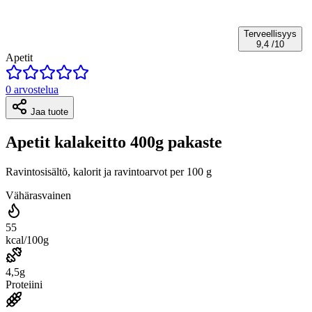
Terveellisyys
9,4
/10
Apetit
0 arvostelua
Jaa tuote
Apetit kalakeitto 400g pakaste
Ravintosisältö, kalorit ja ravintoarvot per 100 g
Vähärasvainen
55
kcal/100g
4,5g
Proteiini