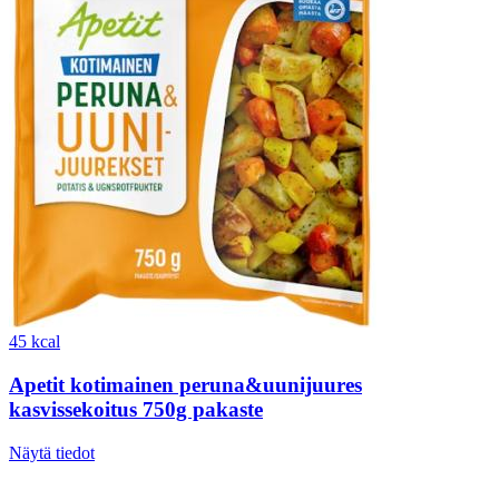
45 kcal
Apetit kotimainen peruna&uunijuures
kasvissekoitus 750g pakaste
Näytä tiedot