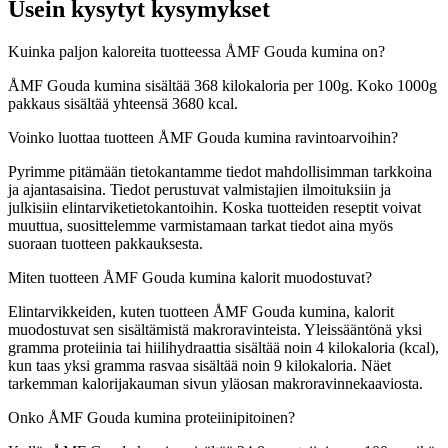
Usein kysytyt kysymykset
Kuinka paljon kaloreita tuotteessa ÅMF Gouda kumina on?
ÅMF Gouda kumina sisältää 368 kilokaloria per 100g. Koko 1000g
pakkaus sisältää yhteensä 3680 kcal.
Voinko luottaa tuotteen ÅMF Gouda kumina ravintoarvoihin?
Pyrimme pitämään tietokantamme tiedot mahdollisimman tarkkoina
ja ajantasaisina. Tiedot perustuvat valmistajien ilmoituksiin ja
julkisiin elintarviketietokantoihin. Koska tuotteiden reseptit voivat
muuttua, suosittelemme varmistamaan tarkat tiedot aina myös
suoraan tuotteen pakkauksesta.
Miten tuotteen ÅMF Gouda kumina kalorit muodostuvat?
Elintarvikkeiden, kuten tuotteen ÅMF Gouda kumina, kalorit
muodostuvat sen sisältämistä makroravinteista. Yleissääntönä yksi
gramma proteiinia tai hiilihydraattia sisältää noin 4 kilokaloria (kcal),
kun taas yksi gramma rasvaa sisältää noin 9 kilokaloria. Näet
tarkemman kalorijakauman sivun yläosan makroravinnekaaviosta.
Onko ÅMF Gouda kumina proteiinipitoinen?