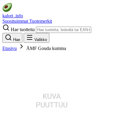
kalori
.info
Suosituimmat
Tuotemerkit
Hae tuotteita
Hae
Valikko
Etusivu
ÅMF Gouda kumina