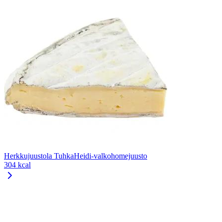
Herkkujuustola TuhkaHeidi-valkohomejuusto
304 kcal