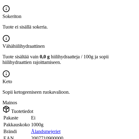
Sokeriton
Tuote ei sisällä sokeria.
Vähähiilihydraattinen
Tuote sisältää vain
0,0 g
hiilihydraatteja / 100g ja sopii
hiilihydraattien rajoittamiseen.
Keto
Sopii ketogeeniseen ruokavalioon.
Mainos
Tuotetiedot
Pakaste
Ei
Pakkauskoko
1000g
Brändi
Ålandsmejeriet
EAN
2007710900000