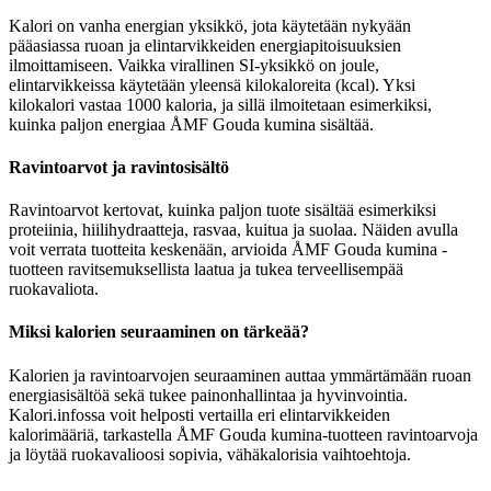
Kalori on vanha energian yksikkö, jota käytetään nykyään
pääasiassa ruoan ja elintarvikkeiden energiapitoisuuksien
ilmoittamiseen. Vaikka virallinen SI-yksikkö on joule,
elintarvikkeissa käytetään yleensä kilokaloreita (kcal). Yksi
kilokalori vastaa 1000 kaloria, ja sillä ilmoitetaan esimerkiksi,
kuinka paljon energiaa ÅMF Gouda kumina sisältää.
Ravintoarvot ja ravintosisältö
Ravintoarvot kertovat, kuinka paljon tuote sisältää esimerkiksi
proteiinia, hiilihydraatteja, rasvaa, kuitua ja suolaa. Näiden avulla
voit verrata tuotteita keskenään, arvioida ÅMF Gouda kumina -
tuotteen ravitsemuksellista laatua ja tukea terveellisempää
ruokavaliota.
Miksi kalorien seuraaminen on tärkeää?
Kalorien ja ravintoarvojen seuraaminen auttaa ymmärtämään ruoan
energiasisältöä sekä tukee painonhallintaa ja hyvinvointia.
Kalori.infossa voit helposti vertailla eri elintarvikkeiden
kalorimääriä, tarkastella ÅMF Gouda kumina-tuotteen ravintoarvoja
ja löytää ruokavalioosi sopivia, vähäkalorisia vaihtoehtoja.