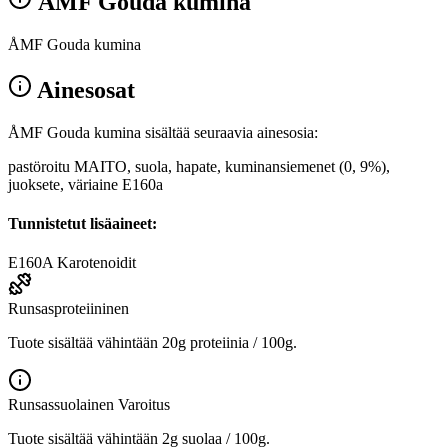
ÅMF Gouda kumina
ÅMF Gouda kumina
Ainesosat
ÅMF Gouda kumina sisältää seuraavia ainesosia:
pastöroitu MAITO, suola, hapate, kuminansiemenet (0, 9%),
juoksete, väriaine E160a
Tunnistetut lisäaineet:
E160A
Karotenoidit
Runsasproteiininen
Tuote sisältää vähintään 20g proteiinia / 100g.
Runsassuolainen
Varoitus
Tuote sisältää vähintään 2g suolaa / 100g.