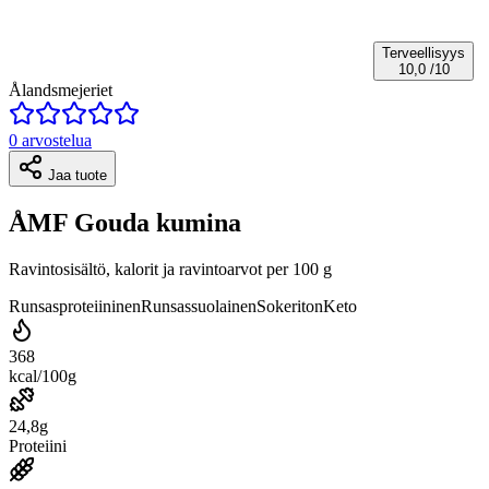
Terveellisyys
10,0
/10
Ålandsmejeriet
0 arvostelua
Jaa tuote
ÅMF Gouda kumina
Ravintosisältö, kalorit ja ravintoarvot per 100 g
Runsasproteiininen
Runsassuolainen
Sokeriton
Keto
368
kcal/100g
24,8g
Proteiini