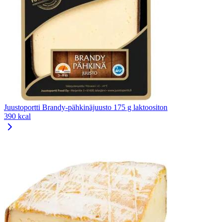
Juustoportti Brandy-pähkinäjuusto 175 g laktoositon
390 kcal