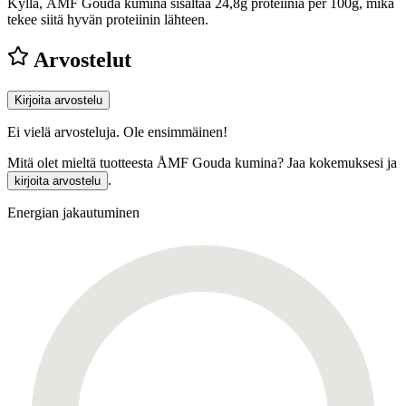
Kyllä, ÅMF Gouda kumina sisältää 24,8g proteiinia per 100g, mikä
tekee siitä hyvän proteiinin lähteen.
Arvostelut
Kirjoita arvostelu
Ei vielä arvosteluja. Ole ensimmäinen!
Mitä olet mieltä tuotteesta ÅMF Gouda kumina? Jaa kokemuksesi ja
.
kirjoita arvostelu
Energian jakautuminen