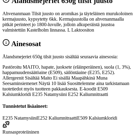
Ålandsmejeriet 650g tilsit juusto
Ahvenanmaan Tilsit juusto on aromikas ja täyteläinen murukoloinen
kermajuusto, kypsytetty 6kk. Kermajuustolla on ahvenanmaalla
pitkät perinteet jo 1800-luvulle, jolloin alkuperäistä juustoa
valmistettiin Kastelholm linnassa. L Laktoositon
Ainesosat
Ålandsmejeriet 650g tilsit juusto sisältää seuraavia ainesosia:
Pastöroitu MAITO, hapate, juoksete (eläinperäinen), suola (1, 3%),
happamuudensäätöaine (E509), säilöntäaine (E235, E252).
Allergeenit Sisältää Maito Ei sisällä Maapähkinä Muna
Seesaminsiemenet Näytä 10 lisää Suosittelemme aina tarkistamaan
tuotetiedot myös tuotteen pakkauksesta. E-koodit E509
Kalsiumkloridi E235 Natamysiini E252 Kaliumnitraatti
Tunnistetut lisäaineet:
E235
Natamysiini
E252
Kaliumnitraatti
E509
Kalsiumkloridi
Runsasproteiininen