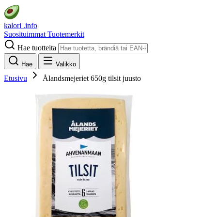
kalori
.info
Suosituimmat
Tuotemerkit
Hae tuotteita
Hae
Valikko
Etusivu
Ålandsmejeriet 650g tilsit juusto