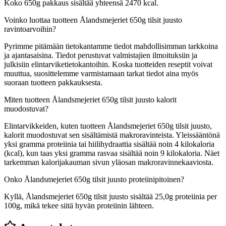
Koko 650g pakkaus sisältää yhteensä 2470 kcal.
Voinko luottaa tuotteen Ålandsmejeriet 650g tilsit juusto
ravintoarvoihin?
Pyrimme pitämään tietokantamme tiedot mahdollisimman tarkkoina
ja ajantasaisina. Tiedot perustuvat valmistajien ilmoituksiin ja
julkisiin elintarviketietokantoihin. Koska tuotteiden reseptit voivat
muuttua, suosittelemme varmistamaan tarkat tiedot aina myös
suoraan tuotteen pakkauksesta.
Miten tuotteen Ålandsmejeriet 650g tilsit juusto kalorit
muodostuvat?
Elintarvikkeiden, kuten tuotteen Ålandsmejeriet 650g tilsit juusto,
kalorit muodostuvat sen sisältämistä makroravinteista. Yleissääntönä
yksi gramma proteiinia tai hiilihydraattia sisältää noin 4 kilokaloria
(kcal), kun taas yksi gramma rasvaa sisältää noin 9 kilokaloria. Näet
tarkemman kalorijakauman sivun yläosan makroravinnekaaviosta.
Onko Ålandsmejeriet 650g tilsit juusto proteiinipitoinen?
Kyllä, Ålandsmejeriet 650g tilsit juusto sisältää 25,0g proteiinia per
100g, mikä tekee siitä hyvän proteiinin lähteen.