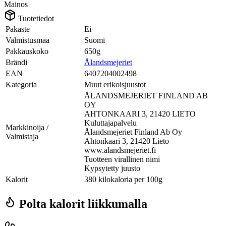
Mainos
Tuotetiedot
Pakaste
Ei
Valmistusmaa
Suomi
Pakkauskoko
650g
Brändi
Ålandsmejeriet
EAN
6407204002498
Kategoria
Muut erikoisjuustot
ÅLANDSMEJERIET FINLAND AB
OY
AHTONKAARI 3, 21420 LIETO
Kuluttajapalvelu
Markkinoija /
Ålandsmejeriet Finland Ab Oy
Valmistaja
Ahtonkaari 3, 21420 Lieto
www.alandsmejeriet.fi
Tuotteen virallinen nimi
Kypsytetty juusto
Kalorit
380 kilokaloria per 100g
Polta kalorit liikkumalla