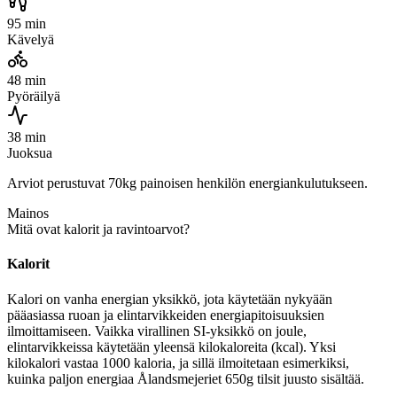
95 min
Kävelyä
48 min
Pyöräilyä
38 min
Juoksua
Arviot perustuvat 70kg painoisen henkilön energiankulutukseen.
Mainos
Mitä ovat kalorit ja ravintoarvot?
Kalorit
Kalori on vanha energian yksikkö, jota käytetään nykyään
pääasiassa ruoan ja elintarvikkeiden energiapitoisuuksien
ilmoittamiseen. Vaikka virallinen SI-yksikkö on joule,
elintarvikkeissa käytetään yleensä kilokaloreita (kcal). Yksi
kilokalori vastaa 1000 kaloria, ja sillä ilmoitetaan esimerkiksi,
kuinka paljon energiaa Ålandsmejeriet 650g tilsit juusto sisältää.