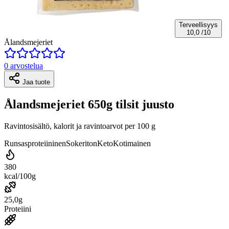
Terveellisyys
10,0
/10
Ålandsmejeriet
0 arvostelua
Jaa tuote
Ålandsmejeriet 650g tilsit juusto
Ravintosisältö, kalorit ja ravintoarvot per 100 g
Runsasproteiininen
Sokeriton
Keto
Kotimainen
380
kcal/100g
25,0g
Proteiini