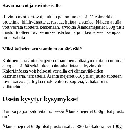
Ravintoarvot ja ravintosisältö
Ravintoarvot kertovat, kuinka paljon tuote sisältää esimerkiksi
proteiinia, hiilihydraatteja, rasvaa, kuitua ja suolaa. Näiden avulla
voit verrata tuotteita keskenään, arvioida Ålandsmejeriet 650g tilsit
juusto -tuotteen ravitsemuksellista laatua ja tukea terveellisempää
ruokavaliota.
Miksi kalorien seuraaminen on tärkeää?
Kalorien ja ravintoarvojen seuraaminen auttaa ymmärtämään ruoan
energiasisältöä sekä tukee painonhallintaa ja hyvinvointia.
Kalori.infossa voit helposti vertailla eri elintarvikkeiden
kalorimääriä, tarkastella Ålandsmejeriet 650g tilsit juusto-tuotteen
ravintoarvoja ja löytää ruokavalioosi sopivia, vähäkalorisia
vaihtoehtoja.
Usein kysytyt kysymykset
Kuinka paljon kaloreita tuotteessa Ålandsmejeriet 650g tilsit juusto
on?
Ålandsmejeriet 650g tilsit juusto sisältää 380 kilokaloria per 100g.