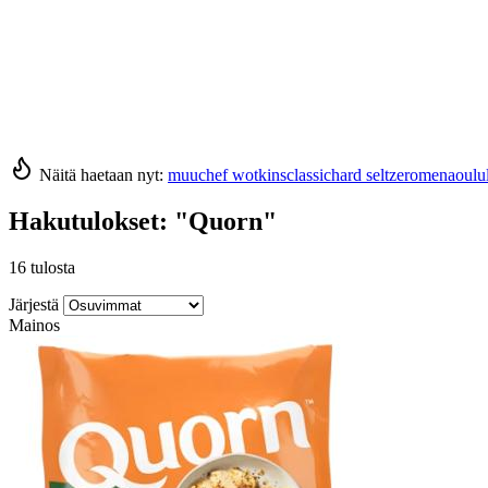
Näitä haetaan nyt:
muu
chef wotkins
classic
hard seltzer
omena
oulu
Hakutulokset:
"Quorn"
16 tulosta
Järjestä
Mainos