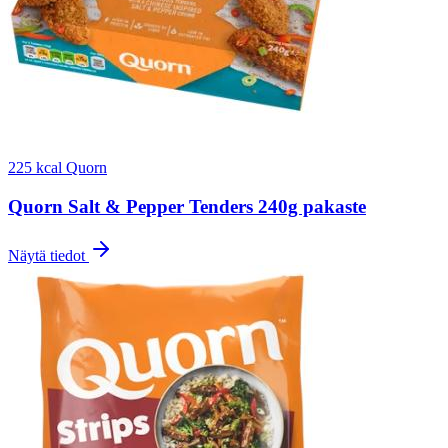
225 kcal
Quorn
Quorn Salt & Pepper Tenders 240g pakaste
Näytä tiedot