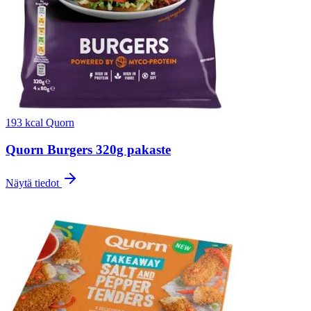
193 kcal
Quorn
Quorn Burgers 320g pakaste
Näytä tiedot