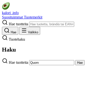
kalori
.info
Suosituimmat
Tuotemerkit
Hae tuotteita
Hae
Valikko
Tuotehaku
Haku
Hae tuotteita
Hae